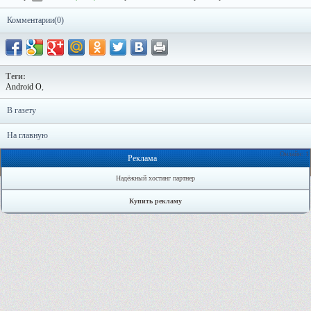
Комментарии(0)
Теги:
Android O
,
В газету
На главную
Онлайн: 1
Реклама
Надёжный хостинг партнер
Купить рекламу