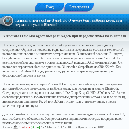
Вход
Регистрация
Главная
»
Газета сайта
»В Android O можно будет выбрать кодек при
передаче звука по Bluetooth
В Android O можно будет выбрать кодек при передаче звука по Bluetooth
Не секрет, что передача звука по Bluetooth уступает по качеству проводному
соединению. Однако за последние годы компании преуспели в создании технологий,
позволяющих свести к минимуму потерю данных. В минувший вторник, 21 марта,
Google выпустила первую бета-версию новой операционной системы Android O с
реализованной на системном уровне поддержкой кодека LDAC компании Sony. Он
позволяет передавать больше данных по Bluetooth с битрейтом до 990 Кбит/с. Как
выяснилось, Android O поддерживает и другие популярные аудиокодеки при
беспроводной передаче звука.
После изучения первой сборки Android O тестировщики обнаружили в настройках
для разработчиков возможность выбрать кодек для передачи звука по Bluetooth.
Среди предложенных вариантов имеются LDAC, aptX, aptX HD, SDC и AAC. Затем
система предлагает выбрать значение частоты дискретизации (от 44,1 кГц до 96 кГц),
динамический диапазон (16, 24 или 32 бит), моно- или стереозвучание, а также
качество передачи звука.
Для того чтобы ощутить преимущества от использования аудиокодеков в Android O,
вам необходимо обзавестись беспроводными наушниками, которые поддерживают
какую-либо из вышеперечисленных технологий.
Автор:
S
h
e
l
d
o
n
(Adm)
/ 22 Марта 2017 в 19:53 / Просмотров: 1004