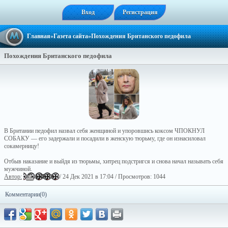
Вход
Регистрация
Главная
»
Газета сайта
»Похождения Британского педофила
Похождения Британского педофила
В Британии педофил назвал себя женщиной и упоровшись коксом ЧПОКНУЛ
СОБАКУ — его задержали и посадили в женскую тюрьму, где он изнасиловал
сокамерницу!
Отбыв наказание и выйдя из тюрьмы, хитрец подстригся и снова начал называть себя
мужчиной.
Автор:
L4RR1
/ 24 Дек 2021 в 17:04 / Просмотров: 1044
Комментарии(0)