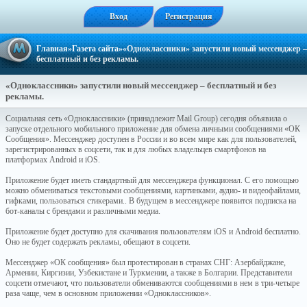
Вход
Регистрация
Главная
»
Газета сайта
»«Одноклассники» запустили новый мессенджер –
бесплатный и без рекламы.
«Одноклассники» запустили новый мессенджер – бесплатный и без
рекламы.
Социальная сеть «Одноклассники» (принадлежит Mail Group) сегодня объявила о
запуске отдельного мобильного приложение для обмена личными сообщениями «ОК
Сообщения». Мессенджер доступен в России и во всем мире как для пользователей,
зарегистрированных в соцсети, так и для любых владельцев смартфонов на
платформах Android и iOS.
Приложение будет иметь стандартный для мессенджера функционал. С его помощью
можно обмениваться текстовыми сообщениями, картинками, аудио- и видеофайлами,
гифками, пользоваться стикерами.. В будущем в мессенджере появится подписка на
бот-каналы с брендами и различными медиа.
Приложение будет доступно для скачивания пользователям iOS и Android бесплатно.
Оно не будет содержать рекламы, обещают в соцсети.
Мессенджер «ОК сообщения» был протестирован в странах СНГ: Азербайджане,
Армении, Киргизии, Узбекистане и Туркмении, а также в Болгарии. Представители
соцсети отмечают, что пользователи обмениваются сообщениями в нем в три-четыре
раза чаще, чем в основном приложении «Одноклассников».