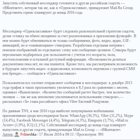
Запустить собственный мессенджер готовится и другая российская соцсеть —
«ВКонтакте», которая так же, как и «Одноклассники», принадлежит Mail.Ru Group.
Представить сервис планируют до конца 2016 года.
Мессенджер «Одноклассников» будет следовать развлекательной стратегии соцсети,
делая «ставку на обмен эмоциями за счет реализованных в приложении функций». В
нем можно будет обмениваться не только сообщениями, фото, видео, аудио, GIF-
анимацией, но и «оживающими» стикерами. Разработана отдельная витрина с
поиском изображений по отдельному слову или сообщению целиком. Стикеры будут
персонально подбираться для пользователя с учетом его возраста, пола,
местоположения и остальной доступной информации. «Возможности делиться
документами пока нет, но она появится. Кроме того, мы рассматриваем возможность
в будущем запустить видео- и аудиозвонки, возможность переписки с группой СМИ
или бренда»,— сообщили в «Одноклассниках».
Пользователи все охотнее отправляют сообщения в мессенджерах: в декабре 2015
года трафик в таких приложениях увеличился в 8,3 раза по сравнению с июлем,
оценивал «Вымпелком». «Количество сообщений растет быстрее, чем количество
звонков — так же как неизменно увеличивается использование стикеров»,—
рассказывал «Ъ» глава российского офиса Viber Евгений Рощупкин.
По данным TNS, в мае 2016 года наиболее популярными мобильными
приложениями среди мессенджеров были: WhatsApp (36,3%), Viber (31,2%), Skype
(14,4%), Facebook Messenger (4,4%), Telegram (4,3%), Hangouts (3,7%), «Mail.ru
Агент» (1,9%), ICQ (1,1%). Собственный мессенджер до конца года планирует
выпустить и другая соцсеть, принадлежащая Mail.ru Group — «ВКонтакте».
Автор:
P
e
l
m
e
s
h
k
a
/ 17 Июля 2016 в 09:11 / Просмотров: 991