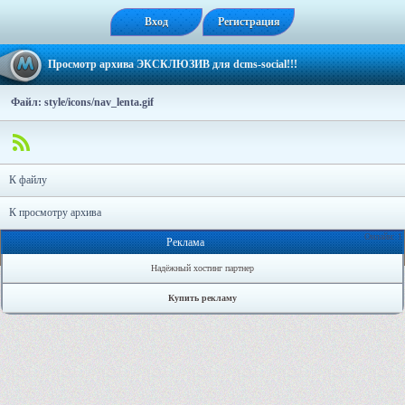
Вход
Регистрация
Просмотр архива ЭКСКЛЮЗИВ для dcms-social!!!
Файл: style/icons/nav_lenta.gif
К файлу
К просмотру архива
Онлайн: 1
Реклама
Надёжный хостинг партнер
Купить рекламу