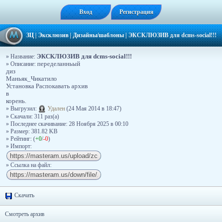
Вход
Регистрация
ЗЦ
|
Эксклюзив
|
Дизайны/шаблоны
|
ЭКСКЛЮЗИВ для dcms-social!!!
ЭКСКЛЮЗИВ для dcms-social!!!
» Название:
» Описание:
переделанньый
диз
Маньяк_Чикатило
Установка Распокавать архив
в
корень.
» Выгрузил:
Удален
(24 Мая 2014 в 18:47)
» Скачали: 311 раз(a)
» Последнее скачивание: 28 Ноября 2025 в 00:10
» Размер: 381.82 KB
» Рейтинг: (
+0
/
-0
)
» Импорт:
» Ссылка на файл:
Скачать
Смотреть архив