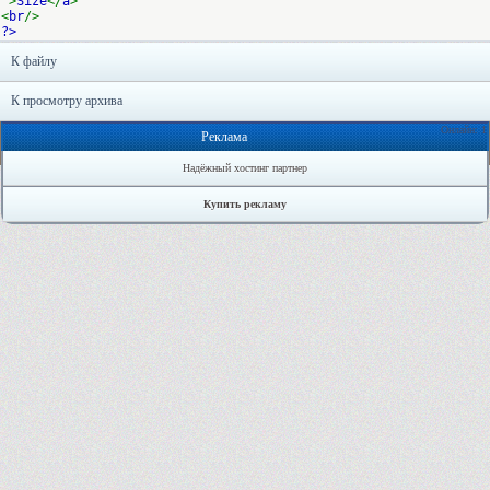
"
>
Size
</
a
>
<
br
/>
?>
К файлу
К просмотру архива
Онлайн: 1
Реклама
Надёжный хостинг партнер
Купить рекламу