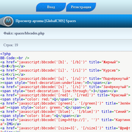
Вход
Регистрация
Просмотр архива [GlobalCMS] Spaces
Файл: spaces/bbcodes.php
Строк: 19
<?php
BB
-
Code
:<
br
/>
<
a href
=
"javascript:bbcode('[b]', '[/b]')"
title
=
"Жирный"
>
<
b
>
Ж
</
b
></
a
>
<
a href
=
"javascript:bbcode('[i]', '[/i]')"
title
=
"Курсив"
>
<
i
>
К
</
i
></
a
>
<
a href
=
"javascript:bbcode('[u]', '[/u]')"
title
=
"Подчёркнутый"
><
span style
=
"text-decoration:underline;"
>
П
</
span
></
a
>
<
a href
=
"javascript:bbcode('[s]', '[/s]')"
title
=
"Зачёркнутый"
>
<
span style
=
"text-decoration: line-through;"
>
З
</
span
></
a
>
<
a href
=
"javascript:bbcode('[red]', '[/red]')"
title
=
"Красный"
>
<
span style
=
"color: red;"
>
Ц
</
span
></
a
>
<
a href
=
"javascript:bbcode('[green]', '[/green]')"
title
=
"Зелён
ый"
><
span style
=
"color: green;"
>
Ц
</
span
></
a
>
<
a href
=
"javascript:bbcode('[blue]', '[/blue]')"
title
=
"Синий"
>
<
span style
=
"color: blue;"
>
Ц
</
span
></
a
>
<
a href
=
"javascript:bbcode('[img=http://]', '')"
title
=
"Картинк
а"
>
IMG
</
a
>
<
a href
=
"javascript:bbcode('[size=3]', '[/size]')"
title
=
"Шрифт