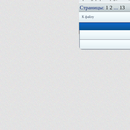
Страницы:
1
2
...
13
К файлу