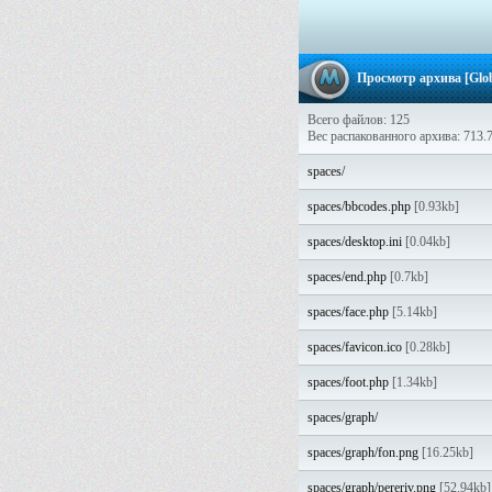
Просмотр архива [Glo
Всего файлов: 125
Вес распакованного архива: 713.
spaces/
spaces/bbcodes.php
[0.93kb]
spaces/desktop.ini
[0.04kb]
spaces/end.php
[0.7kb]
spaces/face.php
[5.14kb]
spaces/favicon.ico
[0.28kb]
spaces/foot.php
[1.34kb]
spaces/graph/
spaces/graph/fon.png
[16.25kb]
spaces/graph/pereriv.png
[52.94kb]