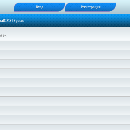
Вход
Регистрация
balCMS] Spaces
76 kb