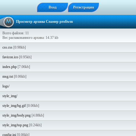
Вход
Регистрация
Просмотр архива Спамер profiwm
Всего файлов: 11
Вес распакованного архива: 14.37 kb
css.css
[0.98kb]
favicon.ico
[0.95kb]
index.php
[7.06kb]
msg.txt
[0.06kb]
logs/
style_img/
style_img/bg.gif
[0.06kb]
style_img/body.png
[4.88kb]
style_img/top.png
[0.24kb]
config.ini
[0.06kb]