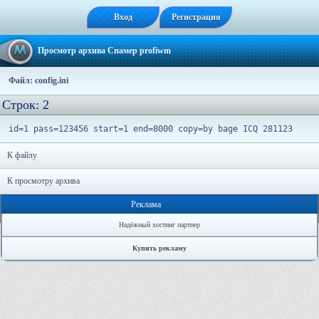
Вход
Регистрация
Просмотр архива Спамер profiwm
Файл: config.ini
Строк: 2
id=1 pass=123456 start=1 end=8000 copy=by bage ICQ 281123
К файлу
К просмотру архива
Онлайн: 0
Реклама
Надёжный хостинг партнер
Купить рекламу