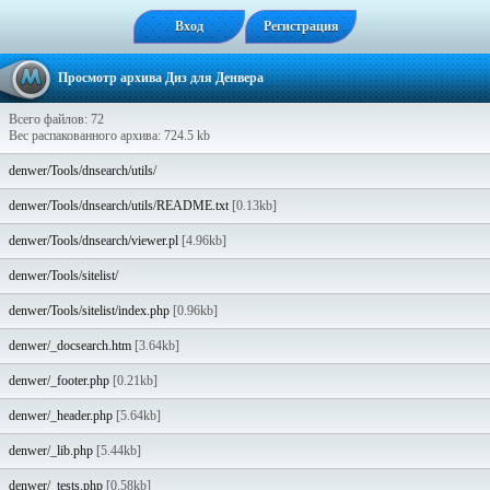
Вход
Регистрация
Просмотр архива Диз для Денвера
Всего файлов: 72
Вес распакованного архива: 724.5 kb
denwer/Tools/dnsearch/utils/
denwer/Tools/dnsearch/utils/README.txt
[0.13kb]
denwer/Tools/dnsearch/viewer.pl
[4.96kb]
denwer/Tools/sitelist/
denwer/Tools/sitelist/index.php
[0.96kb]
denwer/_docsearch.htm
[3.64kb]
denwer/_footer.php
[0.21kb]
denwer/_header.php
[5.64kb]
denwer/_lib.php
[5.44kb]
denwer/_tests.php
[0.58kb]