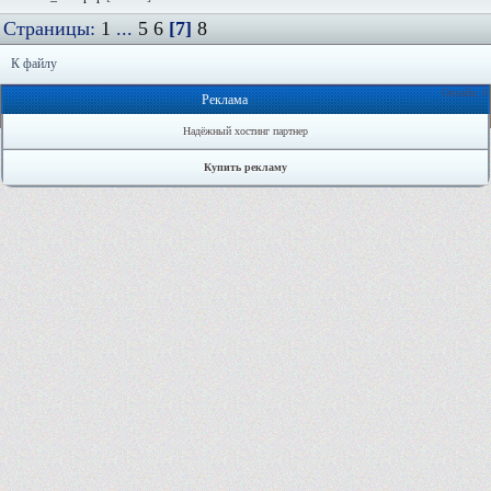
Страницы:
1
...
5
6
[7]
8
К файлу
Онлайн: 0
Реклама
Надёжный хостинг партнер
Купить рекламу