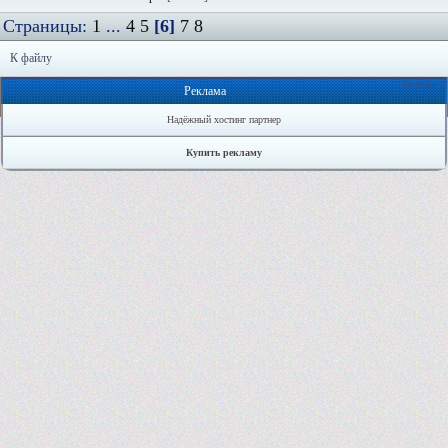
Страницы:
1
...
4
5
[6]
7
8
К файлу
Онлайн: 0
Реклама
Надёжный хостинг партнер
Купить рекламу