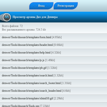
Вход
Регистрация
Просмотр архива Диз для Денвера
Всего файлов: 72
Вес распакованного архива: 724.5 kb
denwer/Tools/dnsearch/templates/form.html
[4.95kb]
denwer/Tools/dnsearch/templates/header.html
[0.66kb]
denwer/Tools/dnsearch/templates/help.html
[4.32kb]
denwer/Tools/dnsearch/templates/js.js
[1.49kb]
denwer/Tools/dnsearch/templates/pb.gif
[1.52kb]
denwer/Tools/dnsearch/templates/search.html
[1.32kb]
denwer/Tools/dnsearch/templates/search_footer.html
[1.31kb]
denwer/Tools/dnsearch/templates/search_header.html
[4.6kb]
denwer/Tools/dnsearch/templates/xhtml10.gif
[2.29kb]
denwer/Tools/dnsearch/Tools.pm
[7.22kb]