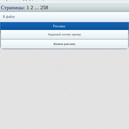
Страницы:
1
2
...
258
К файлу
Онлайн: 0
Реклама
Надёжный хостинг партнер
Купить рекламу