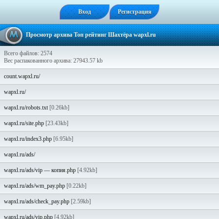
Вход
Регистрация
Просмотр архива Топ рейтинг Шахтёра wapxl.ru
Всего файлов: 2574
Вес распакованного архива: 27943.57 kb
count.wapxl.ru/
wapxl.ru/
wapxl.ru/robots.txt
[0.26kb]
wapxl.ru/site.php
[23.43kb]
wapxl.ru/index3.php
[6.95kb]
wapxl.ru/ads/
wapxl.ru/ads/vip — копия.php
[4.92kb]
wapxl.ru/ads/wm_pay.php
[0.22kb]
wapxl.ru/ads/check_pay.php
[2.59kb]
wapxl.ru/ads/vip.php
[4.92kb]