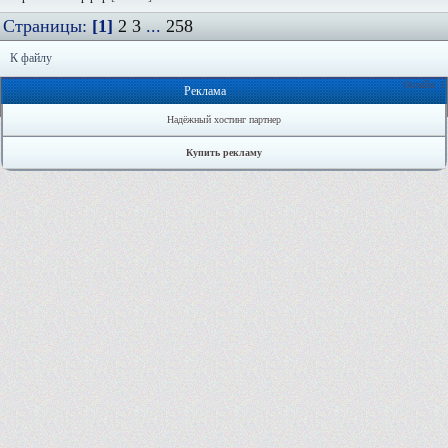
Страницы:
[1]
2
3
...
258
К файлу
Онлайн: 1
Реклама
Надёжный хостинг партнер
Купить рекламу