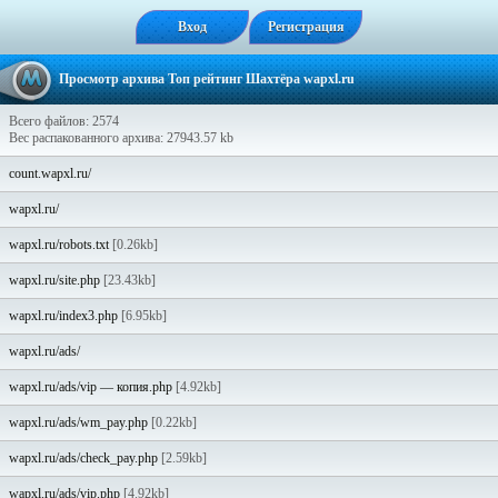
Вход
Регистрация
Просмотр архива Топ рейтинг Шахтёра wapxl.ru
Всего файлов: 2574
Вес распакованного архива: 27943.57 kb
count.wapxl.ru/
wapxl.ru/
wapxl.ru/robots.txt
[0.26kb]
wapxl.ru/site.php
[23.43kb]
wapxl.ru/index3.php
[6.95kb]
wapxl.ru/ads/
wapxl.ru/ads/vip — копия.php
[4.92kb]
wapxl.ru/ads/wm_pay.php
[0.22kb]
wapxl.ru/ads/check_pay.php
[2.59kb]
wapxl.ru/ads/vip.php
[4.92kb]