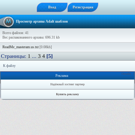
Вход
Регистрация
Просмотр архива Adalt шаблон
Всего файлов: 41
Вес распакованного архива: 696.31 kb
ReadMe_masteram.us.txt
[0.08kb]
Страницы:
1
...
3
4
[5]
К файлу
Онлайн: 1
Реклама
Надёжный хостинг партнер
Купить рекламу