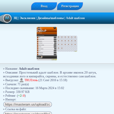
Вход
Регистрация
ЗЦ
|
Эксклюзив
|
Дизайны/шаблоны
|
Adalt шаблон
Adalt шаблон
» Название:
» Описание:
Простенький адалт шаблон. В архиве иконок 20 штук,
исходники лого и кипирайта, скрины, и естественно сам шаблон.
» Выгрузил:
TRUEтень
(21 Сент 2016 в 15:18)
» Скачали: 71 раз(a)
» Последнее скачивание: 16 Марта 2024 в 15:02
» Размер: 330.97 KB
» Рейтинг: (
+2
/
-0
)
» Импорт:
» Ссылка на файл: