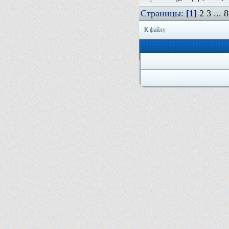
Страницы:
[1]
2
3
...
8
К файлу