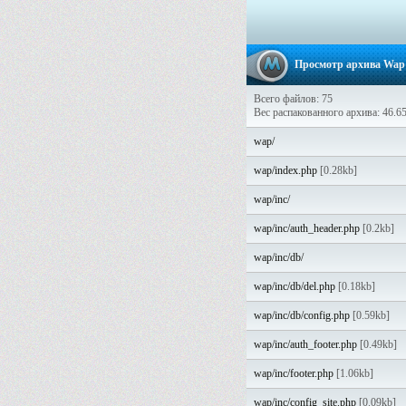
Просмотр архива Wap P
Всего файлов: 75
Вес распакованного архива: 46.6
wap/
wap/index.php
[0.28kb]
wap/inc/
wap/inc/auth_header.php
[0.2kb]
wap/inc/db/
wap/inc/db/del.php
[0.18kb]
wap/inc/db/config.php
[0.59kb]
wap/inc/auth_footer.php
[0.49kb]
wap/inc/footer.php
[1.06kb]
wap/inc/config_site.php
[0.09kb]