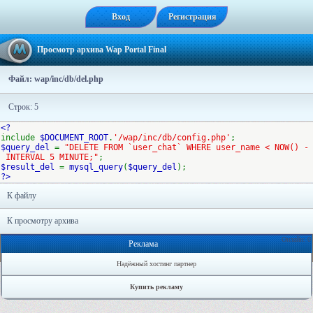
Вход
Регистрация
Просмотр архива Wap Portal Final
Файл: wap/inc/db/del.php
Строк: 5
<?
include
$DOCUMENT_ROOT
.
'/wap/inc/db/config.php'
;
$query_del
=
"DELETE FROM `user_chat` WHERE user_name < NOW() -
INTERVAL 5 MINUTE;"
;
$result_del
=
mysql_query
(
$query_del
);
?>
К файлу
К просмотру архива
Онлайн: 0
Реклама
Надёжный хостинг партнер
Купить рекламу