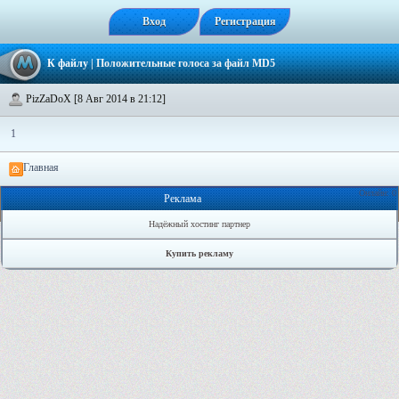
Вход
Регистрация
К файлу
| Положительные голоса за файл
MD5
PizZaDoX [8 Авг 2014 в 21:12]
1
Главная
Онлайн: 0
Реклама
Надёжный хостинг партнер
Купить рекламу