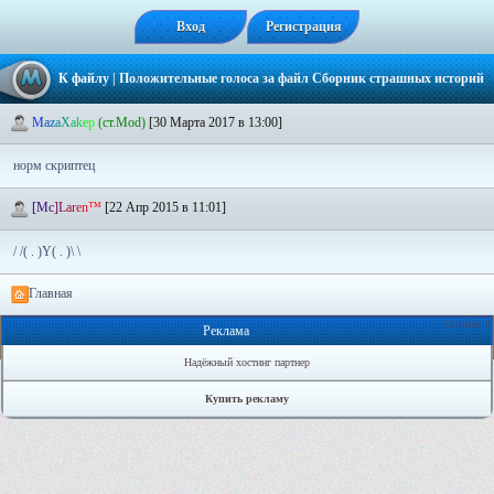
Вход
Регистрация
К файлу
| Положительные голоса за файл
Сборник страшных историй
M
a
z
a
X
a
k
e
p
(ст.Mod)
[30 Марта 2017 в 13:00]
норм скриптец
[
M
c
]
L
a
r
e
n
™
[22 Апр 2015 в 11:01]
/ /( . )Y( . )\ \
Главная
Онлайн: 0
Реклама
Надёжный хостинг партнер
Купить рекламу