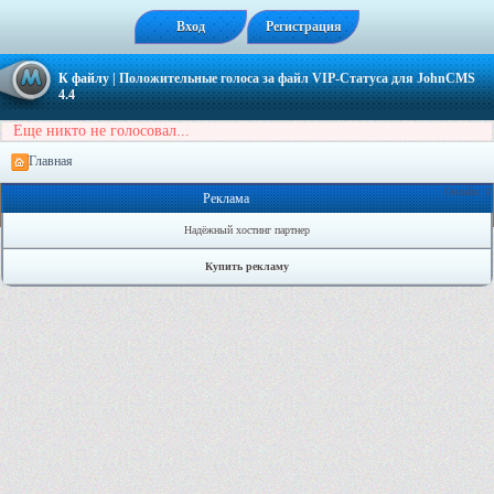
Вход
Регистрация
К файлу
| Положительные голоса за файл
VIP-Статуса для JohnCMS
4.4
Еще никто не голосовал...
Главная
Онлайн: 0
Реклама
Надёжный хостинг партнер
Купить рекламу