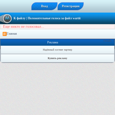
Вход
Регистрация
К файлу
| Положительные голоса за файл
wartit
Еще никто не голосовал...
Главная
Онлайн: 1
Реклама
Надёжный хостинг партнер
Купить рекламу