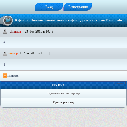
Вход
Регистрация
К файлу
| Положительные голоса за файл
Древняя версия l2war.mobi
_
d
i
m
m
o
n
_
[23 Фев 2015 в 10:49]
+
r
u
s
s
a
l
p
[18 Янв 2015 в 10:13]
1
Главная
Онлайн: 1
Реклама
Надёжный хостинг партнер
Купить рекламу