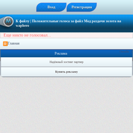
Вход
Регистрация
К файлу
| Положительные голоса за файл
Мод раздачи золота на
waphero
Еще никто не голосовал...
Главная
Онлайн: 1
Реклама
Надёжный хостинг партнер
Купить рекламу