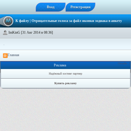
Вход
Регистрация
К файлу
| Отрицательные голоса за файл
иконки зодиака в анкету
ImKinG [31 Авг 2014 в 08:36]
.
Главная
Онлайн: 1
Реклама
Надёжный хостинг партнер
Купить рекламу