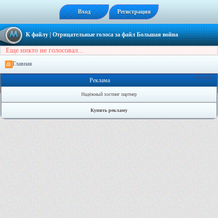
Вход
Регистрация
К файлу
| Отрицательные голоса за файл
Большая война
Еще никто не голосовал...
Главная
Онлайн: 1
Реклама
Надёжный хостинг партнер
Купить рекламу