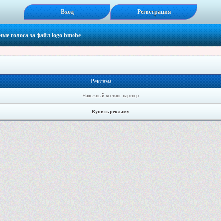
Вход
Регистрация
ные голоса за файл
logo bmobe
Реклама
Надёжный хостинг партнер
Купить рекламу