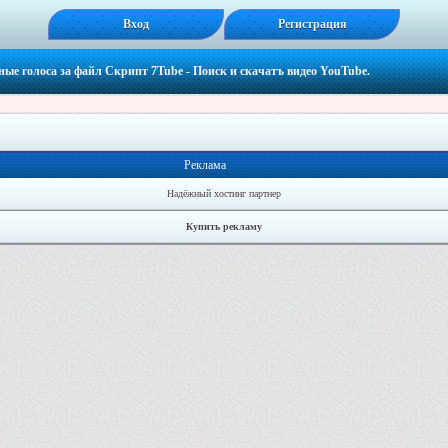
Вход
Регистрация
ные голоса за файл
Скрипт 7Tube - Поиск и скачатъ видео YouTube.
Реклама
Надёжный хостинг партнер
Купить рекламу