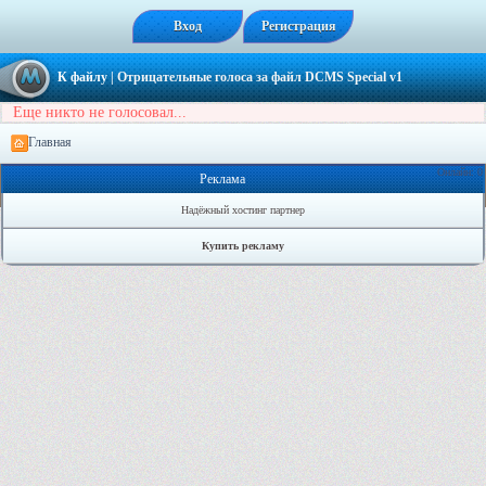
Вход
Регистрация
К файлу
| Отрицательные голоса за файл
DCMS Special v1
Еще никто не голосовал...
Главная
Онлайн: 0
Реклама
Надёжный хостинг партнер
Купить рекламу