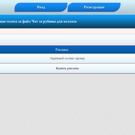
Вход
Регистрация
ные голоса за файл
Чат за рубины для колхоза
Реклама
Надёжный хостинг партнер
Купить рекламу