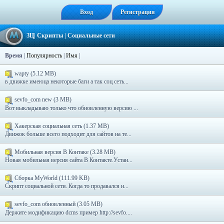
Вход
Регистрация
ЗЦ
|
Скрипты
|
Социальные сети
Время
|
Популярность
|
Имя
|
wapty (5.12 MB)
в движке имеюца некоторые баги а так соц сеть...
sevfo_com new (3 MB)
Вот выкладываю только что обновленную версию ...
Хакерская социальная сеть (1.37 MB)
Движок больше всего подходит для сайтов на те...
Мобильная версия В Контаке (3.28 MB)
Новая мобильная версия сайта В Контакте.Устан...
Сборка MyWorld (111.99 KB)
Скрипт социальной сети. Когда то продавался н...
sevfo_com обновленный (3.05 MB)
Держите модификацию dcms пример http://sevfo....