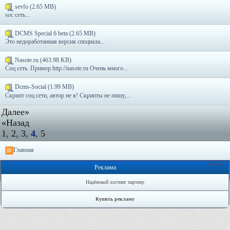
sevfo (2.65 MB)
soc сеть...
DCMS Special 6 beta (2.65 MB)
Это недоработанная версия специала...
Nasote.ru (463.98 KB)
Соц сеть. Пример http://nasote.ru Очень много...
Dcms-Social (1.99 MB)
Скрипт соц сети, автор не я! Скрипты не пишу,...
Далее»
«Назад
1
,
2
,
3
,
4
,
5
Главная
Онлайн: 1
Реклама
Надёжный хостинг партнер
Купить рекламу