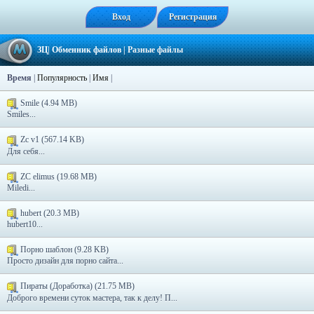
Вход
Регистрация
ЗЦ
|
Обменник файлов
|
Разные файлы
Время
|
Популярность
|
Имя
|
Smile (4.94 MB)
Smiles...
Zc v1 (567.14 KB)
Для себя...
ZC elimus (19.68 MB)
Miledi...
hubert (20.3 MB)
hubert10...
Порно шаблон (9.28 KB)
Просто дизайн для порно сайта...
Пираты (Доработка) (21.75 MB)
Доброго времени суток мастера, так к делу! П...