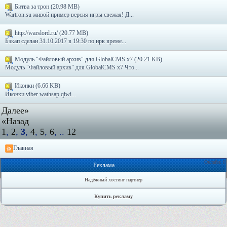
Битва за трон (20.98 MB)
Wartron.su живой пример версия игры свежая! Д...
http://warslord.ru/ (20.77 MB)
Бэкап сделан 31.10.2017 в 19:30 по ирк време...
Модуль "Файловый архив" для GlobalCMS x7 (20.21 KB)
Модуль "Файловый архив" для GlobalCMS x7 Что...
Иконки (6.66 KB)
Иконки viber wathsap qiwi...
Далее»
«Назад
1
,
2
,
3
,
4
,
5
,
6
, ..
12
Главная
Онлайн: 0
Реклама
Надёжный хостинг партнер
Купить рекламу