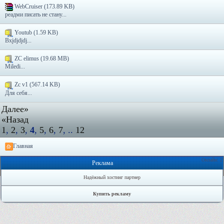
WebCruiser (173.89 KB)
реадми писать не стану...
Youtub (1.59 KB)
Bxjdjdjdj...
ZC elimus (19.68 MB)
Miledi...
Zc v1 (567.14 KB)
Для себя...
Далее»
«Назад
1
,
2
,
3
,
4
,
5
,
6
,
7
, ..
12
Главная
Онлайн: 2
Реклама
Надёжный хостинг партнер
Купить рекламу