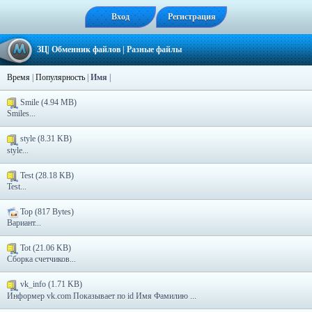
Вход
Регистрация
ЗЦ
|
Обменник файлов
|
Разные файлы
Время
|
Популярность
|
Имя
|
Smile (4.94 MB)
Smiles...
style (8.31 KB)
style...
Test (28.18 KB)
Test...
Top (817 Bytes)
Вариант...
Tot (21.06 KB)
Сборка счетчиков...
vk_info (1.71 KB)
Информер vk.com Показывает по id Имя Фамилию ...