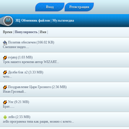
Вход
Регистрация
ЗЦ
|
Обменник файлов
|
Мультимедиа
Время
|
Популярность
|
Имя
|
Позитив обеспечен (166.02 KB)
Смешное видео....
svjatoj (1.03 MB)
Трек нашего времени автор WIZART...
Долби бля л2 (3.33 MB)
чето...
Поздравление Царя Грозного (2.56 MB)
Иван Грозный...
Упс (9.21 MB)
Брат......
zello (2.55 MB)
zello программа типа как рация, можно с кемто...