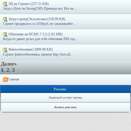
ЗЦ на Стронге (257.31 KB)
Загруз-Цент на StrongCMS Примера нет. Все на ...
Загруз-центр(Эксклюзив) (318.99 KB)
Скрипт продавался за 1450руб, не спрашивайте ...
Обменник на DCMS 7.3.2 (1.82 MB)
Когда-то давно делал для себя обменник ВМ скр...
Файлообменник2 (809.08 KB)
Скрипт файлообменника, пример http://iooi.ail...
Далее»
1
,
2
,
3
Главная
Онлайн: 1
Реклама
Надёжный хостинг партнер
Купить рекламу