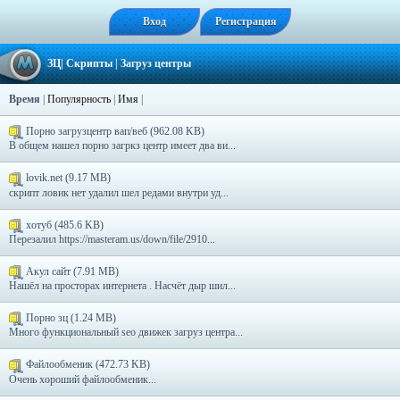
Вход
Регистрация
ЗЦ
|
Скрипты
|
Загруз центры
Время
|
Популярность
|
Имя
|
Порно загрузцентр вап/веб (962.08 KB)
В общем нашел порно загркз центр имеет два ви...
lovik.net (9.17 MB)
скрипт ловик нет удалил шел редами внутри уд...
хотуб (485.6 KB)
Перезалил https://masteram.us/down/file/2910...
Акул сайт (7.91 MB)
Нашёл на просторах интернета . Насчёт дыр шил...
Порно зц (1.24 MB)
Много функциональный seo движек загруз центра...
Файлообменик (472.73 KB)
Очень хороший файлообменик...