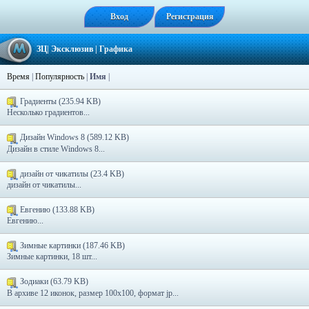
Вход
Регистрация
ЗЦ
|
Эксклюзив
|
Графика
Время
|
Популярность
|
Имя
|
Градиенты (235.94 KB)
Несколько градиентов...
Дизайн Windows 8 (589.12 KB)
Дизайн в стиле Windows 8...
дизайн от чикатилы (23.4 KB)
дизайн от чикатилы...
Евгению (133.88 KB)
Евгению...
Зимные картинки (187.46 KB)
Зимные картинки, 18 шт...
Зодиаки (63.79 KB)
В архиве 12 иконок, размер 100х100, формат jp...