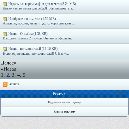
Игральные карты мафия для печати (3.24 MB)
Давно как-то делал для себя.Чтобы распечатать...
Изображения шмоток (1.52 MB)
Амулеты, посохи, мечи и т.д... С хорошим каче...
Иконки Онлайна (1.38 KB)
В архиве имеется 2 иконки. Онлайн и оффлайн, ...
Иконки пользователей (37.16 KB)
Новогодние иконки пользователей! С Вас +...
Далее»
«Назад
1
,
2
,
3
,
4
,
5
Главная
Онлайн: 2
Реклама
Надёжный хостинг партнер
Купить рекламу