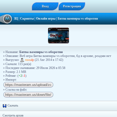
Вход
Регистрация
ЗЦ
|
Скрипты
|
Онлайн игры
|
Битва вампиры vs оборотни
Битва вампиры vs оборотни
» Название:
» Описание:
Веб игра Битва вампиры vs оборотни, бд в архиве, реадми нет
» Выгрузил:
r
u
s
s
a
l
p
(21 Авг 2014 в 17:42)
» Скачали: 115 раз(a)
» Последнее скачивание: 29 Июля 2026 в 05:58
» Размер: 2.1 MB
» Рейтинг: (
+2
/
-1
)
» Импорт:
» Ссылка на файл:
Скачать
Смотреть архив