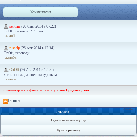
Комментарии
sentinal
(20 Сент 2014 в 07:22)
OnOff, на каком????? лол
|
жалоба
r
u
s
s
a
l
p
(26 Авг 2014 в 12:34)
OnOff, переводи
|
жалоба
OnOff
(26 Авг 2014 в 12:26)
хрегь полная да еще и на турецком
|
жалоба
Комментировать файлы можно с уровня
Продвинутый
Главная
Онлайн: 1
Реклама
Надёжный хостинг партнер
Купить рекламу