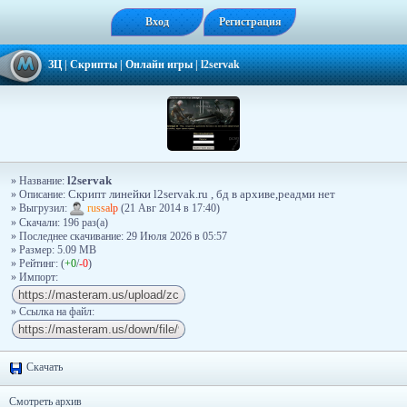
Вход
Регистрация
ЗЦ
|
Скрипты
|
Онлайн игры
|
l2servak
l2servak
» Название:
» Описание:
Скрипт линейки l2servak.ru , бд в архиве,реадми нет
» Выгрузил:
r
u
s
s
a
l
p
(21 Авг 2014 в 17:40)
» Скачали: 196 раз(a)
» Последнее скачивание: 29 Июля 2026 в 05:57
» Размер: 5.09 MB
» Рейтинг: (
+0
/
-0
)
» Импорт:
» Ссылка на файл:
Скачать
Смотреть архив