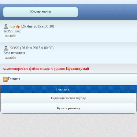
Комментарии
r
u
s
s
a
l
p
(26 Янв 2015 в 00:30)
KOSS, пох
|
жалоба
KOSS
(26 Янв 2015 в 00:30)
база неполная
|
жалоба
Комментировать файлы можно с уровня
Продвинутый
Главная
Онлайн: 4
Реклама
Надёжный хостинг партнер
Купить рекламу