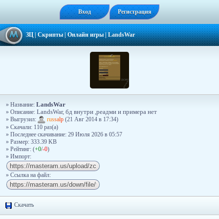
Вход
Регистрация
ЗЦ
|
Скрипты
|
Онлайн игры
|
LandsWar
LandsWar
» Название:
» Описание:
LandsWar, бд внутри ,реадми и примера нет
» Выгрузил:
r
u
s
s
a
l
p
(21 Авг 2014 в 17:34)
» Скачали: 110 раз(a)
» Последнее скачивание: 29 Июля 2026 в 05:57
» Размер: 333.39 KB
» Рейтинг: (
+0
/
-0
)
» Импорт:
» Ссылка на файл:
Скачать