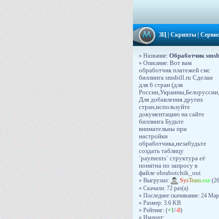
ЗЦ
|
Скрипты
|
Серви
Обработчик smsbi
» Название:
» Описание:
Вот вам
обработчик платежей смс
биллинга smsbill.ru Сделан
для 6 стран (для
России,Украины,Белоруссии
Для добавления других
стран,используйте
документацию на сайте
биллинга Будьте
внимательны при
настройки
обработчика,незабудьте
создать таблицу
`payments` структура её
понятна по запросу в
файле obrabotchik_out
» Выгрузил:
S
y
s
T
e
a
m
.
e
x
e
(26
» Скачали: 72 раз(a)
» Последнее скачивание: 24 Мар
» Размер: 3.6 KB
» Рейтинг: (
+1
/
-0
)
» Импорт: