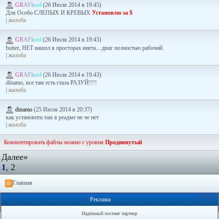
G
R
A
F
k
o
o
l
(26 Июля 2014 в 19:45)
Для Особо СЛЕПЫХ И КРЕВЫХ
Установлю за $
|
жалоба
G
R
A
F
k
o
o
l
(26 Июля 2014 в 19:43)
butter, НЕТ нашол в просторах инета... двиг полностью рабочий.
|
жалоба
G
R
A
F
k
o
o
l
(26 Июля 2014 в 19:43)
dinamo, все там есть глаза РАЗУЙ!!!!
|
жалоба
dinamo
(25 Июля 2014 в 20:37)
как установить там в реадме не че нет
|
жалоба
Комментировать файлы можно с уровня
Продвинутый
Далее»
1
,
2
Главная
Онлайн: 2
Реклама
Надёжный хостинг партнер