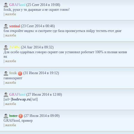
G
R
A
F
k
o
o
l
(25 Сент 2014 в 19:08)
foxik, руки у тя дырявые а не скрипт говно!
|
жалоба
sentinal
(23 Сент 2014 в 00:46)
бля откройте индекс и смотрите где база прописуеться пойду тестить етот двиг
|
жалоба
ZoMby
(24 Авг 2014 в 09:32)
Для особо одарёных говорю скрипт сам установил роботает 100% и полная копия
вк
|
жалоба
foxik
(31 Июля 2014 в 19:12)
гавноскрипт
|
жалоба
G
R
A
F
k
o
o
l
(27 Июля 2014 в 12:00)
[url=]
bodrwap.ru
[/url]
|
жалоба
butter
(27 Июля 2014 в 09:09)
GRAFkool, пример
|
жалоба