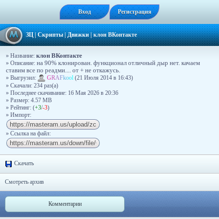
Вход
Регистрация
ЗЦ
|
Скрипты
|
Движки
|
клон ВКонтакте
клон ВКонтакте
» Название:
» Описание:
на 90% клонирован. функционал отличный дыр нет. качаем
ставим все по реадми.... от + не откажусь.
» Выгрузил:
G
R
A
F
k
o
o
l
(21 Июля 2014 в 16:43)
» Скачали: 234 раз(a)
» Последнее скачивание: 16 Мая 2026 в 20:36
» Размер: 4.57 MB
» Рейтинг: (
+3
/
-3
)
» Импорт:
» Ссылка на файл:
Скачать
Смотреть архив
Комментарии