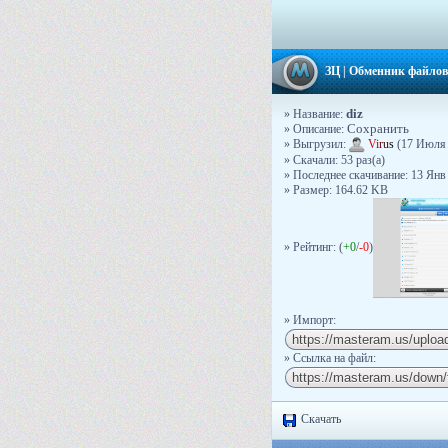
ЗЦ
|
Обменник файлов
diz
» Название:
» Описание:
Сохранить
» Выгрузил:
V
i
r
u
s
(17 Июля 
» Скачали: 53 раз(a)
» Последнее скачивание: 13 Янв
» Размер: 164.62 KB
» Рейтинг: (
+0
/
-0
)
» Импорт:
» Ссылка на файл:
Скачать