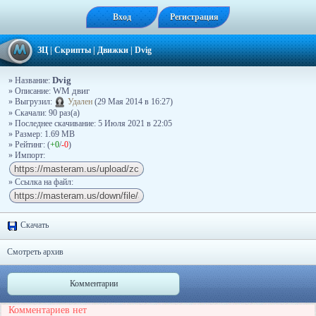
Вход
Регистрация
ЗЦ
|
Скрипты
|
Движки
|
Dvig
Dvig
» Название:
» Описание:
WM двиг
» Выгрузил:
Удален
(29 Мая 2014 в 16:27)
» Скачали: 90 раз(a)
» Последнее скачивание: 5 Июля 2021 в 22:05
» Размер: 1.69 MB
» Рейтинг: (
+0
/
-0
)
» Импорт:
» Ссылка на файл:
Скачать
Смотреть архив
Комментарии
Комментариев нет