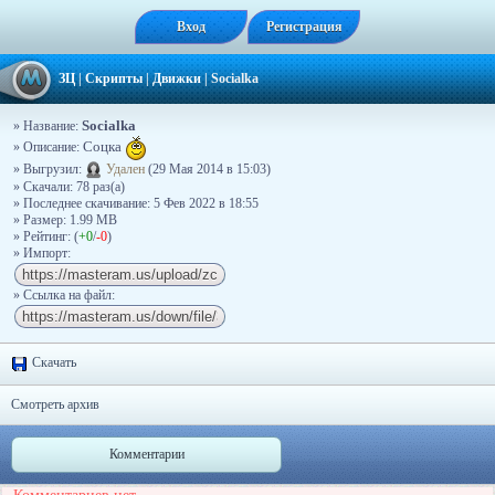
Вход
Регистрация
ЗЦ
|
Скрипты
|
Движки
|
Socialka
Socialka
» Название:
» Описание:
Соцка
» Выгрузил:
Удален
(29 Мая 2014 в 15:03)
» Скачали: 78 раз(a)
» Последнее скачивание: 5 Фев 2022 в 18:55
» Размер: 1.99 MB
» Рейтинг: (
+0
/
-0
)
» Импорт:
» Ссылка на файл:
Скачать
Смотреть архив
Комментарии