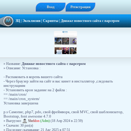
Вход
Регистрация
ЗЦ
|
Эксклюзив
|
Скрипты
|
Движке новостного сайта с парсером
Движке новостного сайта с парсером
» Название:
» Описание:
Установка :
- Распаковать в корень вашего сайта
- Через браузер зайти на сайт и вас кинет в инсталлятор ,следовать
инструкциям
- Установить крон задание на 2 файла :
== /main/cron/
== /main/cron_system/
Установка завершена
p.s Самопис, php7, pdo, свой фреймворк, свой MVC, свой шаблонизатор,
Bootstrap, font awesome 4.7.0
» Выгрузил:
S
h
e
l
d
o
n
(Adm)
(18 Апр 2024 в 22:59)
» Скачали: 30 раз(a)
» Последнее скачивание: 21 Авг 2025 в 07:51