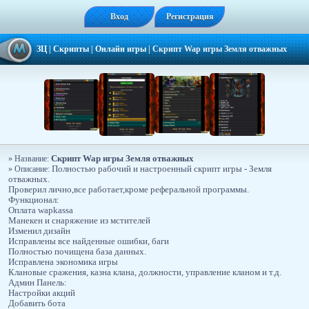
Вход
Регистрация
ЗЦ
|
Скрипты
|
Онлайн игры
|
Скрипт Wap игры Земля отважных
Скрипт Wap игры Земля отважных
» Название:
» Описание:
Полностью рабочий и настроенный скрипт игры - Земля
отважных.
Проверил лично,все работает,кроме реферальной программы.
Функционал:
Оплата wapkassa
Манекен и снаряжение из мстителей
Изменил дизайн
Исправлены все найденные ошибки, баги
Полностью почищена база данных.
Исправлена экономика игры
Клановые сражения, казна клана, должности, управление кланом и т.д.
Админ Панель:
Настройки акций
Добавить бота