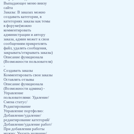
Выпадающее меню внизу
сайта
Заказы: В заказах можно
создавать категории, в
категориях заказы как темы
в форуме(можно
комментировать
администрации и автору
заказа, админ может к свои
сообщениям прикреплять
файл, удалять сообщения,
закрывать/открывать заказы)
Описание функционала
(Возможности пользователя)
-
Создавать заказы
Комментировать свои заказы
Оставлять отзывы
Описание функционала
(Возможности админа) -
Управление
пользователями: Удаление/
Смена статус/
Редактирование
Управление портфолио:
Добавление/удаление/
редактирование категорий/
Добавление/удаление работ/
При добавлении работы
можно: Указать название/