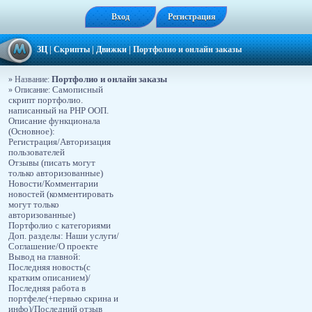
Вход
Регистрация
ЗЦ
|
Скрипты
|
Движки
|
Портфолио и онлайн заказы
Портфолио и онлайн заказы
» Название:
» Описание:
Самописный
скрипт портфолио.
написанный на PHP ООП.
Описание функционала
(Основное):
Регистрация/Авторизация
пользователей
Отзывы (писать могут
только авторизованные)
Новости/Комментарии
новостей (комментировать
могут только
авторизованные)
Портфолио с категориями
Доп. разделы: Наши услуги/
Соглашение/О проекте
Вывод на главной:
Последняя новость(с
кратким описанием)/
Последняя работа в
портфеле(+первью скрина и
инфо)/Последний отзыв