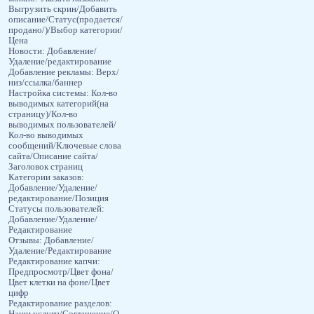
Выгрузить скрин/Добавить
описание/Статус(продается/
продано/)/Выбор категории/
Цена
Новости: Добавление/
Удаление/редактирование
Добавление рекламы: Верх/
низ/ссылка/баннер
Настройка системы: Кол-во
выводимых категорий(на
страницу)/Кол-во
выводимых пользователей/
Кол-во выводимых
сообщений/Ключевые слова
сайта/Описание сайта/
Заголовок страниц
Категории заказов:
Добавление/Удаление/
редактирование/Позиция
Статусы пользователей:
Добавление/Удаление/
Редактирование
Отзывы: Добавление/
Удаление/Редактирование
Редактирование капчи:
Предпросмотр/Цвет фона/
Цвет клетки на фоне/Цвет
цифр
Редактирование разделов: