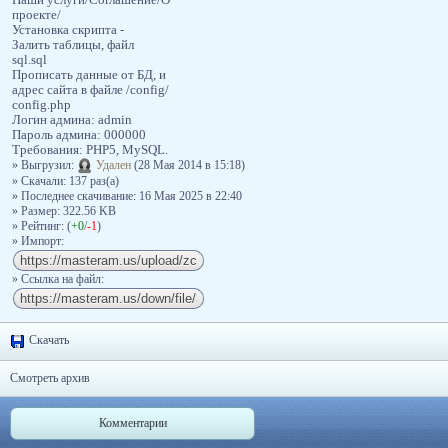
Наши услуги/Соглашение/О
проекте/
Установка скрипта -
Залить таблицы, файл
sql.sql
Прописать данные от БД, и
адрес сайта в файле /config/
config.php
Логин админа: admin
Пароль админа: 000000
Требования: PHP5, MySQL.
» Выгрузил:
Удален
(28 Мая 2014 в 15:18)
» Скачали: 137 раз(a)
» Последнее скачивание: 16 Мая 2025 в 22:40
» Размер: 322.56 KB
» Рейтинг: (
+0
/
-1
)
» Импорт:
» Ссылка на файл:
Скачать
Смотреть архив
Комментарии