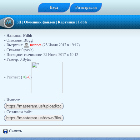
Вход
Регистрация
ЗЦ
|
Обменник файлов
|
Картинки
|
Fdbh
Fdbh
» Название:
» Описание:
Bbgg
» Выгрузил:
marines
(25 Июля 2017 в 19:12)
» Скачали: 0 раз(a)
» Последнее скачивание: 25 Июля 2017 в 19:12
» Размер: 0 Bytes
» Рейтинг: (
+0
/
-0
)
» Импорт:
» Ссылка на файл:
Скачать