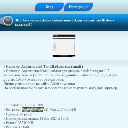
Вход
Регистрация
ЗЦ
|
Эксклюзив
|
Дизайны/шаблоны
|
Адаптивный Тач Шаблон
(платный )
Адаптивный Тач Шаблон (платный )
» Название:
» Описание:
Адаптивный тач шаблон для движка dаtаlife engine 9.7
мобильная версия (smartphome),так же данный шаблон подойдет и для
других CMS кто шарит тот подгонит.
Лично у меня стоял на сайте Adult тематики.
По всем вопросам писать в личку так же если нужно могу дать пример
http://4i4i.ru/goods/1309
» Выгрузил:
X-MAN
(21 Мая 2017 в 15:24)
» Скачали: 48 раз(a)
» Последнее скачивание: 11 Авг 2024 в 16:16
» Размер: 357.08 KB
» Рейтинг: (
+3
/
-0
)