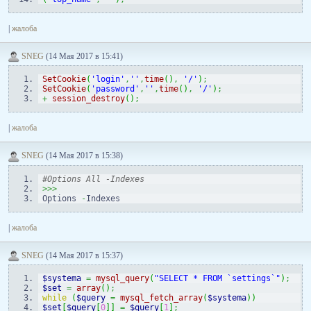
|
жалоба
SNEG
(14 Мая 2017 в 15:41)
SetCookie
(
'login'
,
''
,
time
(
)
,
'/'
)
;
SetCookie
(
'password'
,
''
,
time
(
)
,
'/'
)
;
+
session_destroy
(
)
;
|
жалоба
SNEG
(14 Мая 2017 в 15:38)
#Options All -Indexes
>>>
Options 
-
Indexes
|
жалоба
SNEG
(14 Мая 2017 в 15:37)
$systema
=
mysql_query
(
"SELECT * FROM `settings`"
)
;
$set
=
array
(
)
;
while
(
$query
=
mysql_fetch_array
(
$systema
)
)
$set
[
$query
[
0
]
]
=
$query
[
1
]
;