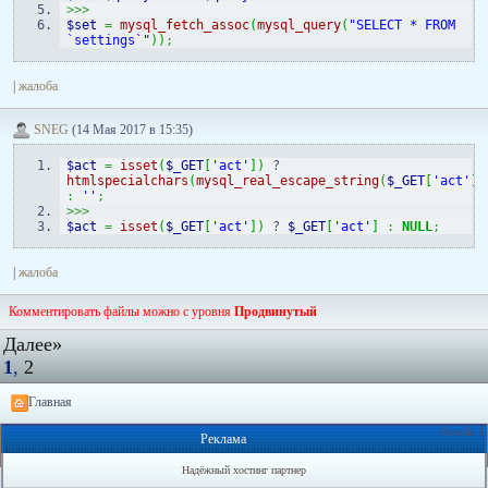
>>>
$set
=
mysql_fetch_assoc
(
mysql_query
(
"SELECT * FROM 
`settings`"
)
)
;
|
жалоба
SNEG
(14 Мая 2017 в 15:35)
$act
=
isset
(
$_GET
[
'act'
]
)
 ? 
htmlspecialchars
(
mysql_real_escape_string
(
$_GET
[
'act'
]
)
:
''
;
>>>
$act
=
isset
(
$_GET
[
'act'
]
)
 ? 
$_GET
[
'act'
]
:
NULL
;
|
жалоба
Комментировать файлы можно с уровня
Продвинутый
Далее»
1
,
2
Главная
Онлайн: 1
Реклама
Надёжный хостинг партнер