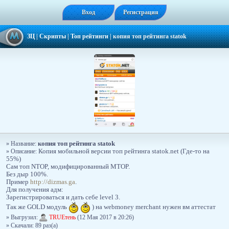
Вход
Регистрация
ЗЦ
|
Скрипты
|
Топ рейтинги
|
копия топ рейтинга statok
копия топ рейтинга statok
» Название:
» Описание:
Копия мобильной версии топ рейтинга statok.net (Где-то на
55%)
Сам топ NTOP, модифицированный MTOP.
Без дыр 100%.
Пример
http://dizmas.ga
.
Для получения адм:
Зарегистрироваться и дать себе level 3.
Так же GOLD модуль
) на webmoney merchant нужен вм аттестат
» Выгрузил:
TRUEтень
(12 Мая 2017 в 20:26)
» Скачали: 89 раз(a)