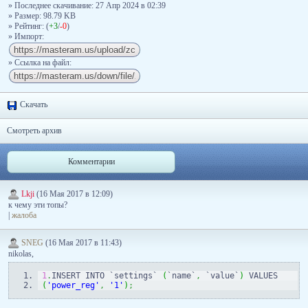
» Последнее скачивание: 27 Апр 2024 в 02:39
» Размер: 98.79 KB
» Рейтинг: (
+3
/
-0
)
» Импорт:
» Ссылка на файл:
Скачать
Смотреть архив
Комментарии
Lkji
(16 Мая 2017 в 12:09)
к чему эти топы?
|
жалоба
SNEG
(16 Мая 2017 в 11:43)
nikolas,
1
.
INSERT INTO `settings` 
(
`name`
,
 `value`
)
 VALUES
(
'power_reg'
,
'1'
)
;