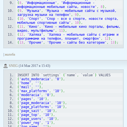
(
8
,
'Информационные'
,
'Информационные - 
информационные мобильные сайты, новости'
,
8
)
,
(
9
,
'Музыка'
,
'Музыка - мобильные сайты с музыкой, 
загрузка музыки на телефон'
,
9
)
,
(
10
,
'Спорт'
,
'Спор - все о спорте, новости спорта, 
мобильные спортивные сайты'
,
10
)
,
(
11
,
'Кино'
,
'Кино - мобильные кино порталы, фильмы, 
видео, мультфильмы'
,
11
)
,
(
12
,
'Халява'
,
'Халява - мобильные cайты с играми и 
программами на телефон, планшет, смартфон'
,
12
)
,
(
13
,
'Прочие'
,
'Прочие - сайты без категории'
,
13
)
;
|
жалоба
SNEG
(14 Мая 2017 в 15:43)
INSERT INTO `settings` 
(
`name`
,
 `value`
)
 VALUES
(
'auto_moderacia'
,
'0'
)
,
(
'home'
,
''
)
,
(
'mail'
,
''
)
,
(
'max_platforms'
,
'10'
)
,
(
'moderacia'
,
'0'
)
,
(
'pages'
,
'10'
)
,
(
'page_moderacia'
,
'10'
)
,
(
'page_platforms'
,
'10'
)
,
(
'page_sait'
,
'10'
)
,
(
'page_top'
,
'10'
)
,
(
'page_users'
,
'10'
)
,
(
'power_reg'
,
'1'
)
,
(
'top_name'
,
''
)
;