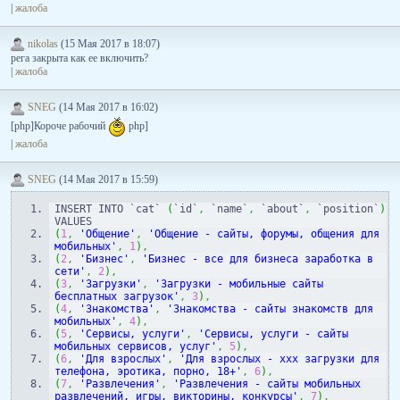
|
жалоба
nikolas
(15 Мая 2017 в 18:07)
рега закрыта как ее включить?
|
жалоба
SNEG
(14 Мая 2017 в 16:02)
[php]Короче рабочий
php]
|
жалоба
SNEG
(14 Мая 2017 в 15:59)
INSERT INTO `cat` 
(
`id`
,
 `name`
,
 `about`
,
 `position`
)
VALUES
(
1
,
'Общение'
,
'Общение - сайты, форумы, общения для 
мобильных'
,
1
)
,
(
2
,
'Бизнес'
,
'Бизнес - все для бизнеса заработка в 
сети'
,
2
)
,
(
3
,
'Загрузки'
,
'Загрузки - мобильные сайты 
бесплатных загрузок'
,
3
)
,
(
4
,
'Знакомства'
,
'Знакомства - сайты знакомств для 
мобильных'
,
4
)
,
(
5
,
'Сервисы, услуги'
,
'Сервисы, услуги - сайты 
мобильных сервисов, услуг'
,
5
)
,
(
6
,
'Для взрослых'
,
'Для взрослых - ххх загрузки для 
телефона, эротика, порно, 18+'
,
6
)
,
(
7
,
'Развлечения'
,
'Развлечения - сайты мобильных 
развлечений, игры, викторины, конкурсы'
,
7
)
,