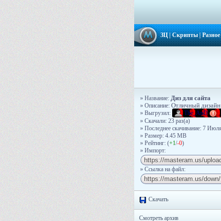
ЗЦ
|
Скрипты
|
Разное
Диз для сайта
» Название:
» Описание:
Отличный дизайн 
» Выгрузил:
The_AnD
» Скачали: 23 раз(a)
» Последнее скачивание: 7 Июля
» Размер: 4.45 MB
» Рейтинг: (
+1
/
-0
)
» Импорт:
» Ссылка на файл:
Скачать
Смотреть архив